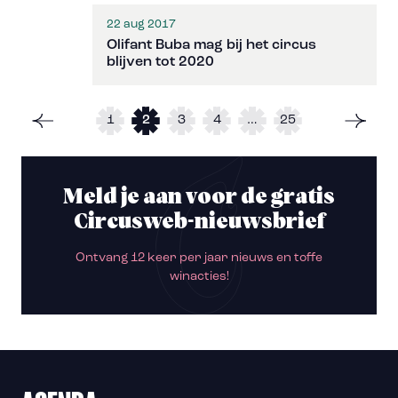
22 aug 2017
Olifant Buba mag bij het circus
blijven tot 2020
1
2
3
4
…
25
Meld je aan voor de gratis
Circusweb-nieuwsbrief
Ontvang 12 keer per jaar nieuws en toffe
winacties!