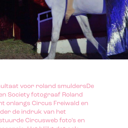
De
en Society fotograaf Roland
t onlangs Circus Freiwald en
der de indruk van het
stuurde Circusweb foto’s en