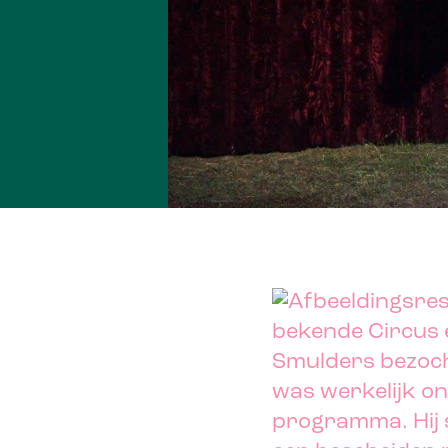
bekende Circus 
Smulders bezoch
was werkelijk on
programma. Hij 