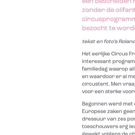
een bescheiden r
zonder de olifan
circusprogramma
bezocht te word
tekst en foto’s Rola
Het eerlijke Circus F
interessant programm
familiedag waarop all
en waardoor er al me
circustent. Men vraa
voor een sterke voors
Begonnen werd met e
Europese zaken geen s
dressuur van zes pon
toeschouwers erg le
gewekt volgens de c