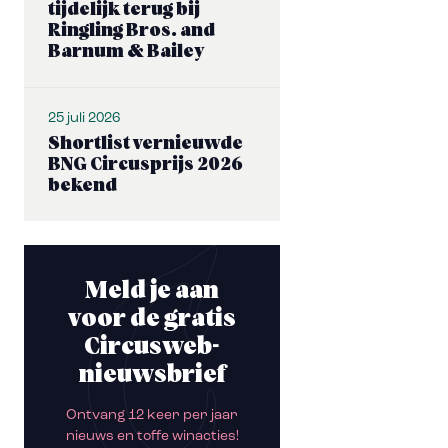
tijdelijk terug bij
Ringling Bros. and
Barnum & Bailey
25 juli 2026
Shortlist vernieuwde
BNG Circusprijs 2026
bekend
Meld je aan
voor de gratis
Circusweb-
nieuwsbrief
Ontvang 12 keer per jaar
nieuws en toffe winacties!