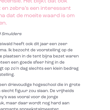
ecensie. Het blijkt dat ook
t en zebra’s een interessant
 dat de moeite waard is om
en.
nd Smulders
reiwald heeft ook dit jaar een zeer
a. Ik bezocht de voorstelling op de
e plaatsen in de tent bijna bezet waren
teen een goede sfeer hing in de
gt op zo’n dag slechts een klein bedrag
telling.
en drievoudige hogeschool die in grote
lecht figuur zou slaan. De vrijheids
y’s was vooral voor de jonge
uk, maar daar wordt nog hard aan
harmante spreekstalmeester.