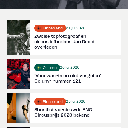
31 jul 2026
Binnenland
Zwolse topfotograaf en
circusliefhebber Jan Drost
overleden
26 jul 2026
Column
‘Voorwaarts en niet vergeten’ |
Column nummer 121
25 jul 2026
Binnenland
Shortlist vernieuwde BNG
Circusprijs 2026 bekend