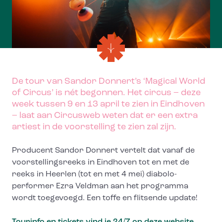
De tour van Sandor Donnert’s ‘Magical World
of Circus’ is nét begonnen. Het circus – deze
week tussen 9 en 13 april te zien in Eindhoven
– laat aan Circusweb weten dat er een extra
artiest in de voorstelling te zien zal zijn.
Producent Sandor Donnert vertelt dat vanaf de
voorstellingsreeks in Eindhoven tot en met de
reeks in Heerlen (tot en met 4 mei) diabolo-
performer Ezra Veldman aan het programma
wordt toegevoegd. Een toffe en flitsende update!