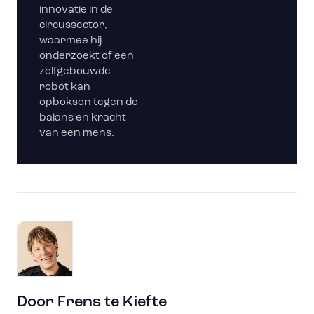
innovatie in de
circussector,
waarmee hij
onderzoekt of een
zelfgebouwde
robot kan
opboksen tegen de
balans en kracht
van een mens.
Door
Frens te Kiefte