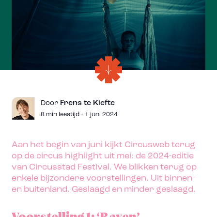
Frens te Kiefte
Door
8 min leestijd • 1 juni 2024
Aan het begin van juni kijkt Circusweb terug
op de circus highlight uit mei: de 2024-editie
van Circusstad Festival. We blikken terug op
enkele bijzondere voorstellingen. Uit binnen-
en buitenland. Geslaagd en minder geslaagd.