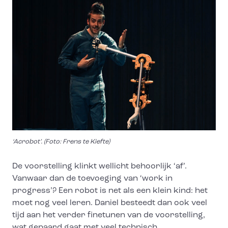
‘Acrobot’. (Foto: Frens te Kiefte)
De voorstelling klinkt wellicht behoorlijk ‘af’.
Vanwaar dan de toevoeging van ‘work in
progress’? Een robot is net als een klein kind: het
moet nog veel leren. Daniel besteedt dan ook veel
tijd aan het verder finetunen van de voorstelling,
wat gepaard gaat met veel technisch