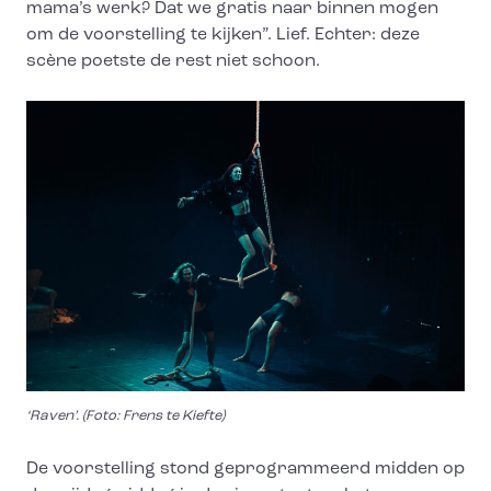
mama’s werk? Dat we gratis naar binnen mogen
om de voorstelling te kijken”. Lief. Echter: deze
scène poetste de rest niet schoon.
‘Raven’. (Foto: Frens te Kiefte)
De voorstelling stond geprogrammeerd midden op