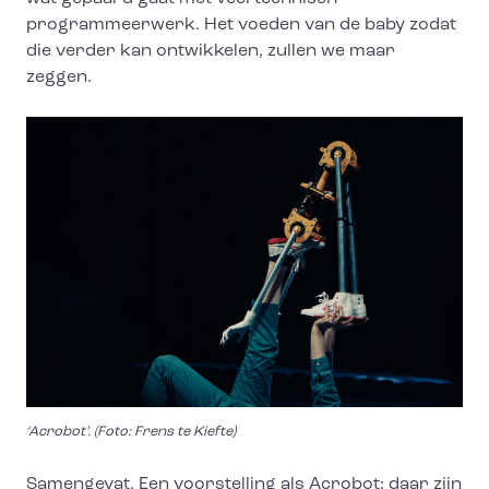
programmeerwerk. Het voeden van de baby zodat
die verder kan ontwikkelen, zullen we maar
zeggen.
‘Acrobot’. (Foto: Frens te Kiefte)
Samengevat. Een voorstelling als Acrobot: daar zijn