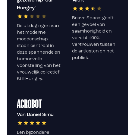
gezelschap 'Still
'Aloft'
Hungry'
Brave Space’ geeft
een gevoel van
De uitdagingen van
saamhorigheid en
het moderne
vereist 100%
moederschap
vertrouwen tussen
staan centraal in
de artiesten en het
deze spannende en
publiek.
humorvolle
voorstelling van het
vrouwelijk collectief
Still Hungry.
ACROBOT
Van Daniel Simu
Een bijzondere