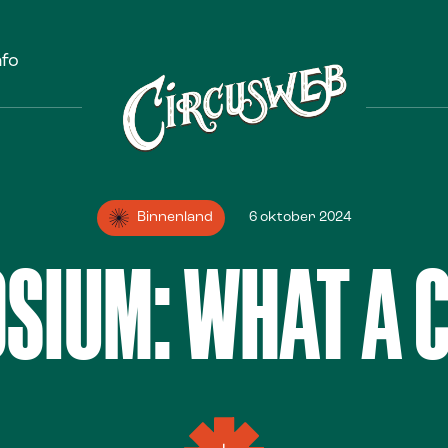
nfo
Binnenland
6 oktober 2024
SIUM: WHAT A C