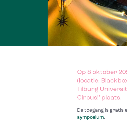
Op 8 oktober 202
(locatie: Blackb
Tilburg Universi
Circus!’ plaats.
De toegang is gratis e
symposium
.