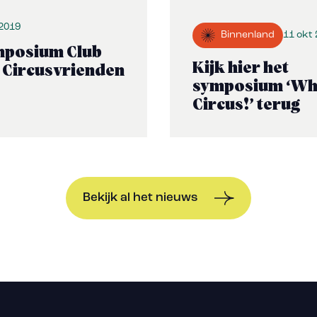
 2019
Binnenland
11 okt
posium Club
Kijk hier het
 Circusvrienden
symposium ‘Wh
Circus!’ terug
Bekijk al het nieuws