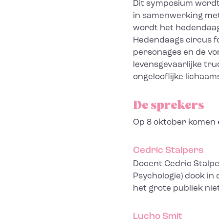
Dit symposium wordt
in samenwerking met 
wordt het hedendaags
Hedendaags circus fo
personages en de vo
levensgevaarlijke t
ongelooflijke lichaa
De sprekers
Op 8 oktober komen e
Cedric Stalpers
Docent Cedric Stalper
Psychologie) dook in
het grote publiek ni
Lucho Smit