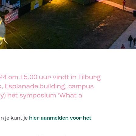
4 om 15.00 uur vindt in Tilburg
ox, Esplanade building, campus
ty) het symposium ‘What a
n je kunt je
hier aanmelden voor het