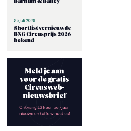
Barnum & Bailey
25 juli 2026
Shortlist vernieuwde
BNG Circusprijs 2026
bekend
Meld je aan
voor de gratis
Circusweb-
nieuwsbrief
Ontvang 12 keer per jaar
nieuws en toffe winacties!