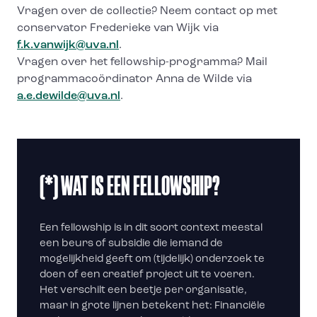
Vragen over de collectie? Neem contact op met
conservator Frederieke van Wijk via
f.k.vanwijk@uva.nl
.
Vragen over het fellowship-programma? Mail
programmacoördinator Anna de Wilde via
a.e.dewilde@uva.nl
.
(*) WAT IS EEN FELLOWSHIP?
Een fellowship is in dit soort context meestal
een beurs of subsidie die iemand de
mogelijkheid geeft om (tijdelijk) onderzoek te
doen of een creatief project uit te voeren.
Het verschilt een beetje per organisatie,
maar in grote lijnen betekent het: Financiële