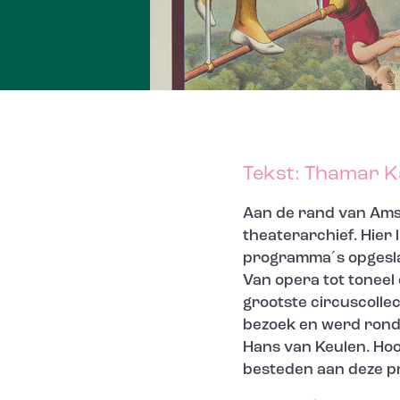
Tekst: Thamar K
Aan de rand van Amst
theaterarchief. Hier 
programma´s opgesla
Van opera tot toneel 
grootste circuscollec
bezoek en werd rondg
Hans van Keulen. Hoo
besteden aan deze pr