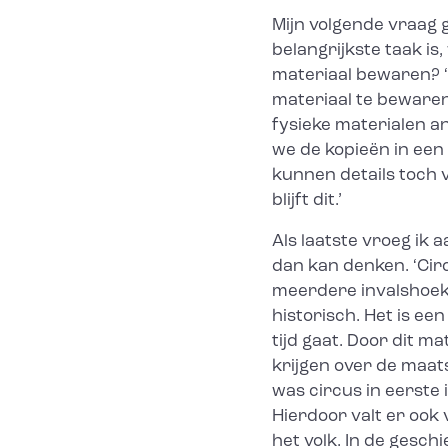
Mijn volgende vraag g
belangrijkste taak i
materiaal bewaren? ‘
materiaal te bewaren
fysieke materialen a
we de kopieën in een 
kunnen details toch v
blijft dit.’
Als laatste vroeg ik
dan kan denken. ‘Cir
meerdere invalshoeken
historisch. Het is een
tijd gaat. Door dit m
krijgen over de maats
was circus in eerste 
Hierdoor valt er ook 
het volk. In de gesc