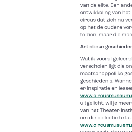
van de elite. Een an
ontwikkeling van het
circus dat zich nu vee
op het de oudere vor
te zien, maar die moe
Artistieke geschiede
Wat ik vooral geleerd
verscholen ligt die o
maatschappelijke ges
geschiedenis. Wannee
er inspiratie en lesse
www.circusmuseum.
uitgelicht, wil je mee
van het Theater Insti
om die collectie te l
www.circusmusuem.