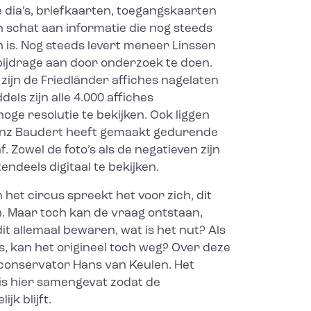
e dia’s, briefkaarten, toegangskaarten
en schat aan informatie die nog steeds
en is. Nog steeds levert meneer Linssen
 bijdrage aan door onderzoek te doen.
zijn de Friedländer affiches nagelaten
els zijn alle 4.000 affiches
hoge resolutie te bekijken. Ook liggen
 Heinz Baudert heeft gemaakt gedurende
af. Zowel de foto’s als de negatieven zijn
ndeels digitaal te bekijken.
het circus spreekt het voor zich, dit
. Maar toch kan de vraag ontstaan,
 allemaal bewaren, wat is het nut? Als
 is, kan het origineel toch weg? Over deze
conservator Hans van Keulen. Het
is hier samengevat zodat de
jk blijft.