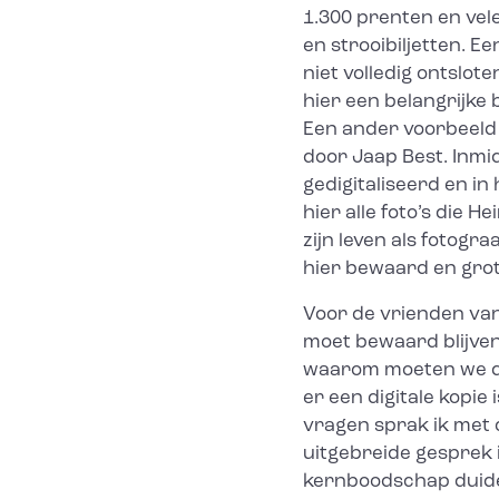
1.300 prenten en vel
en strooibiljetten. E
niet volledig ontslot
hier een belangrijke
Een ander voorbeeld 
door Jaap Best. Inmidd
gedigitaliseerd en in 
hier alle foto’s die
zijn leven als fotogra
hier bewaard en grote
Voor de vrienden van 
moet bewaard blijven
waarom moeten we dit
er een digitale kopie
vragen sprak ik met 
uitgebreide gesprek 
kernboodschap duideli