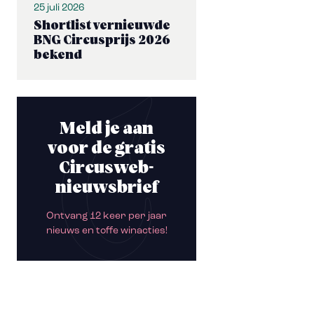
25 juli 2026
Shortlist vernieuwde
BNG Circusprijs 2026
bekend
Meld je aan
voor de gratis
Circusweb-
nieuwsbrief
Ontvang 12 keer per jaar
nieuws en toffe winacties!