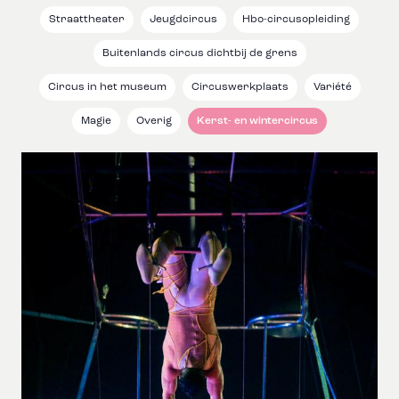
Straattheater
Jeugdcircus
Hbo-circusopleiding
Buitenlands circus dichtbij de grens
Circus in het museum
Circuswerkplaats
Variété
Magie
Overig
Kerst- en wintercircus