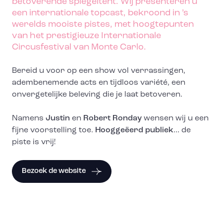
betoverende spiegeltent. Wij presenteren u
een internationale topcast, bekroond in ’s
werelds mooiste pistes, met hoogtepunten
van het prestigieuze Internationale
Circusfestival van Monte Carlo.
Bereid u voor op een show vol verrassingen,
adembenemende acts en tijdloos variété, een
onvergetelijke beleving die je laat betoveren.
Namens
Justin
en
Robert
Ronday
wensen wij u een
fijne voorstelling toe.
Hooggeëerd publiek
… de
piste is vrij!
Bezoek de website