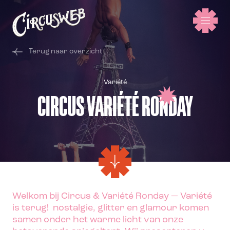
Terug naar overzicht
Variété
CIRCUS VARIÉTÉ RONDAY
Welkom
bij
Circus & Variété Ronday
—
Variété
is terug!
nostalgie, glitter en glamour komen
samen onder het warme licht van onze