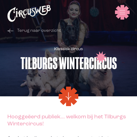
Terug naar overzicht
Klassiek circus
TILBURGS WINTERCIRCUS
Hooggeëerd publiek… welkom bij het Tilburgs
Wintercircus!