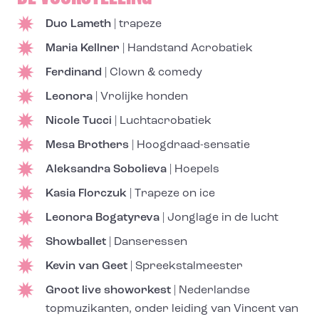
Duo Lameth
| trapeze
Maria Kellner
| Handstand Acrobatiek
Ferdinand
| Clown & comedy
Leonora
| Vrolijke honden
Nicole Tucci
| Luchtacrobatiek
Mesa Brothers
| Hoogdraad-sensatie
Aleksandra Sobolieva
| Hoepels
Kasia Florczuk
| Trapeze on ice
Leonora Bogatyreva
| Jonglage in de lucht
Showballet
| Danseressen
Kevin van Geet
| Spreekstalmeester
Groot live showorkest
| Nederlandse
topmuzikanten, onder leiding van Vincent van