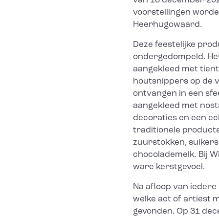
van 18 december 202
voorstellingen worde
Heerhugowaard.
Deze feestelijke prod
ondergedompeld. He
aangekleed met tient
houtsnippers op de v
ontvangen in een sfee
aangekleed met nosta
decoraties en een echt
traditionele product
zuurstokken, suiker
chocolademelk. Bij Wi
ware kerstgevoel.
Na afloop van iedere
welke act of artiest 
gevonden. Op 31 dece