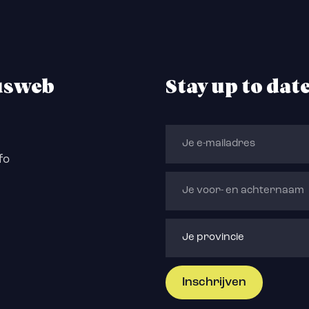
usweb
Stay up to dat
fo