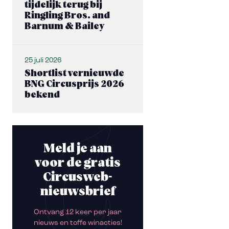
tijdelijk terug bij
Ringling Bros. and
Barnum & Bailey
25 juli 2026
Shortlist vernieuwde
BNG Circusprijs 2026
bekend
Meld je aan
voor de gratis
Circusweb-
nieuwsbrief
Ontvang 12 keer per jaar
nieuws en toffe winacties!