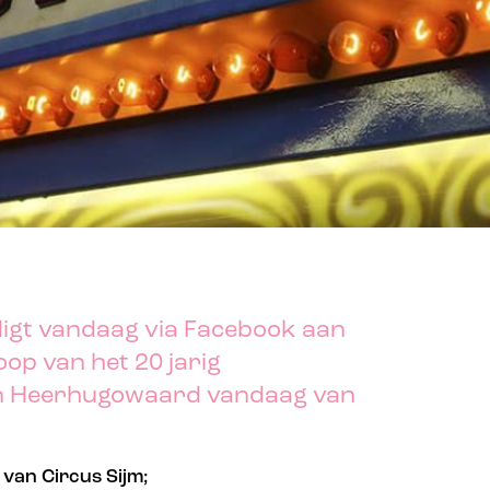
digt vandaag via Facebook aan
op van het 20 jarig
in Heerhugowaard vandaag van
van Circus Sijm;