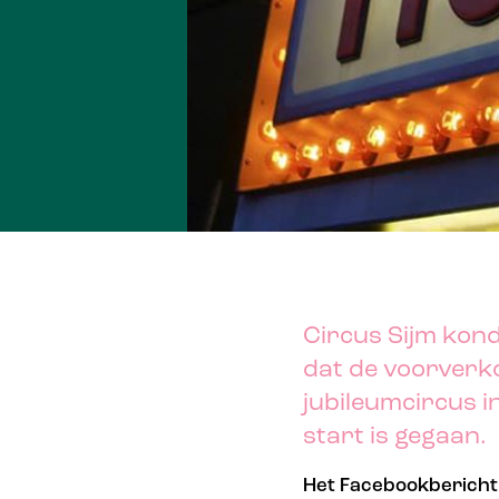
Circus Sijm kon
dat de voorverko
jubileumcircus 
start is gegaan.
Het Facebookbericht 