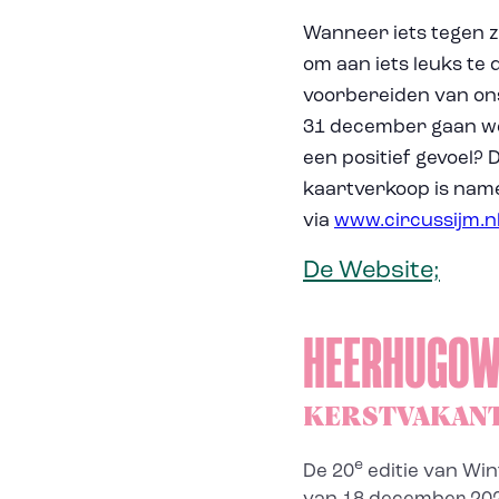
Wanneer iets tegen zit
om aan iets leuks te 
voorbereiden van ons
31 december gaan we h
een positief gevoel? 
kaartverkoop is name
via
www.circussijm.n
De Website;
HEERHUGO
KERSTVAKANT
e
De 20
editie van Win