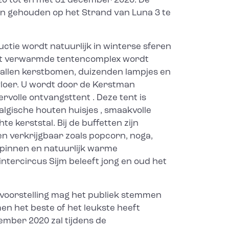
0 tot en met 31 december 2020. De
n gehouden op het Strand van Luna 3 te
uctie wordt natuurlijk in winterse sferen
t verwarmde tentencomplex wordt
allen kerstbomen, duizenden lampjes en
loer. U wordt door de Kerstman
rvolle ontvangsttent . Deze tent is
lgische houten huisjes , smaakvolle
e kerststal. Bij de buffetten zijn
en verkrijgbaar zoals popcorn, noga,
spinnen en natuurlijk warme
ntercircus Sijm beleeft jong en oud het
 voorstelling mag het publiek stemmen
men het beste of het leukste heeft
mber 2020 zal tijdens de