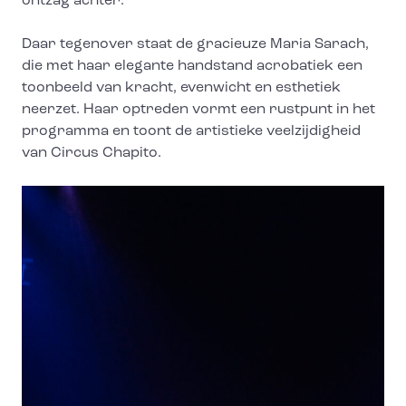
ontzag achter.
Daar tegenover staat de gracieuze Maria Sarach,
die met haar elegante handstand acrobatiek een
toonbeeld van kracht, evenwicht en esthetiek
neerzet. Haar optreden vormt een rustpunt in het
programma en toont de artistieke veelzijdigheid
van Circus Chapito.