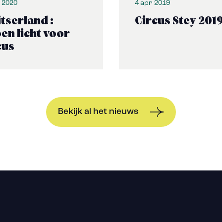
n 2020
4 apr 2019
tserland :
Circus Stey 201
en licht voor
cus
Bekijk al het nieuws