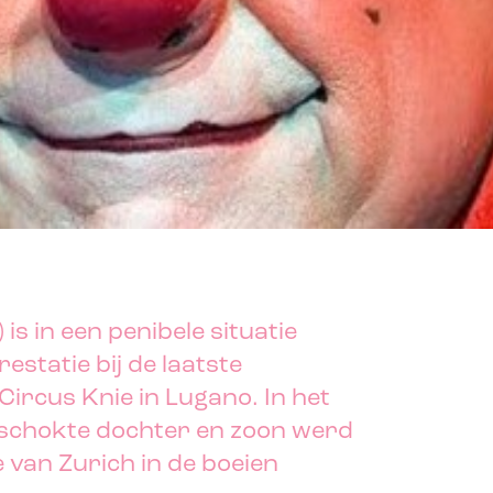
 is in een penibele situatie
restatie bij de laatste
Circus Knie in Lugano. In het
 geschokte dochter en zoon werd
ie van Zurich in de boeien