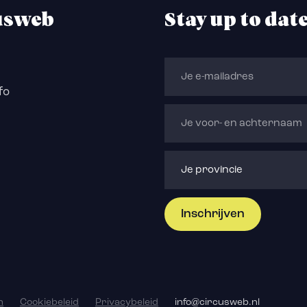
usweb
Stay up to dat
fo
n
Cookiebeleid
Privacybeleid
info@circusweb.nl