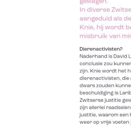
geslagen.
In diverse Zwits
aangeduid als de
Knie, hij wordt 
misbruik van mi
Dierenactivisten?
Naderhand is David La
conclusie zou kunnen
zijn. Knie wordt het 
dierenactivisten, di
dwars zouden kunnen 
beschuldiging is Lar
Zwitserse justitie gew
zijn allerlei raadsel
justitie, waarom een 
weer op vrije voeten