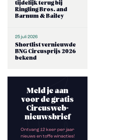
tijdelijk terug bij
Ringling Bros. and
Barnum & Bailey
25 juli 2026
Shortlist vernieuwde
BNG Circusprijs 2026
bekend
Meld je aan
voor de gratis
Circusweb-
nieuwsbrief
Ontvang 12 keer per jaar
nieuws en toffe winacties!