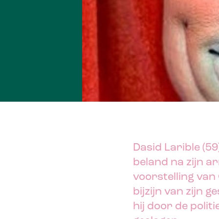
Dasid Larible (59)
beland na zijn ar
voorstelling van 
bijzijn van zijn
hij door de polit