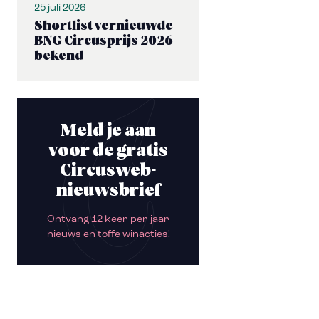
25 juli 2026
Shortlist vernieuwde
BNG Circusprijs 2026
bekend
Meld je aan
voor de gratis
Circusweb-
nieuwsbrief
Ontvang 12 keer per jaar
nieuws en toffe winacties!