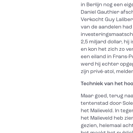
in Berlijn nog een eig
Daniel Gauthier afsch
Verkocht Guy Laliber
van de aandelen had 
investeringsmaatsch
2,5 miljard dollar, hi
en kon het zich zo v
een eiland in Frans-
werd hij echter opg
zijn privé-atol, meld
Techniek van het ho
Maar goed, terug naa
tentenstad door Sole
het Malieveld. In tege
het Malieveld heb zie
gezien, helemaal ach