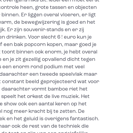
 overigens niks uit. Iedereen moet eerst
controle heen, grote tassen en objecten
innen. Er liggen overal vloeren, er ligt
jk warm, de bewegwijzering is goed en het
jk. Er zijn souvenir-stands en er zij
 drinken. Voor slecht 6 ! euro kun je
 of een bak popcorn kopen, maar goed je
nt toont binnen ook enorm, je hebt overal
 en je zit gezellig opvallend dicht tegen
 is een enorm rond podium met veel
 daarachter een tweede speelvlak maar
t constant beeld geprojecteerd wat voor
, daarachter vormt bamboe riet het
speelt het orkest de live muziek. Het
de show ook een aantal keren op het
 nog meer kracht bij te zetten. De
ek en het geluid is overigens fantastisch.
, maar ook de rest van de techniek die