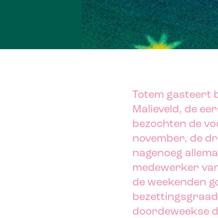
Totem gasteert 
Malieveld, de eer
bezochten de vo
november, de dr
nagenoeg allemaa
medewerker van 
de weekenden go
bezettingsgraad
doordeweekse da