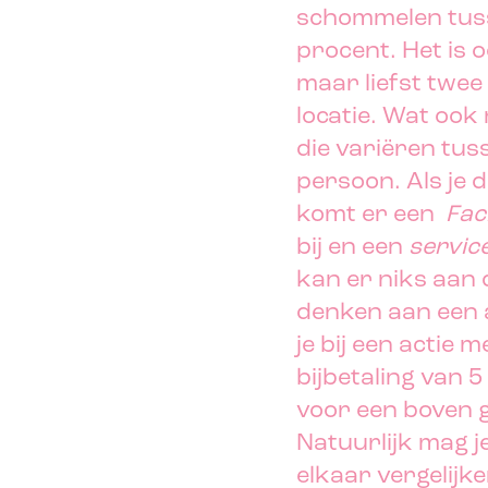
schommelen tusse
procent. Het is o
maar liefst twe
locatie. Wat ook 
die variëren tus
persoon. Als je 
komt er een
Fac
bij en een
servic
kan er niks aan 
denken aan een 
je bij een actie
bijbetaling van 
voor een boven
Natuurlijk mag j
elkaar vergelijk