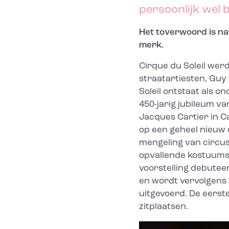
persoonlijk wel b
Het toverwoord is nat
merk.
Cirque du Soleil wer
straatartiesten, Guy 
Soleil ontstaat als o
450-jarig jubileum v
Jacques Cartier in C
op een geheel nieuw 
mengeling van circu
opvallende kostuums 
voorstelling debuteer
en wordt vervolgens i
uitgevoerd. De eerst
zitplaatsen.