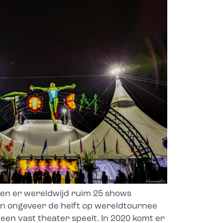
aien er wereldwijd ruim 25 shows
van ongeveer de helft op wereldtournee
 een vast theater speelt. In 2020 komt er