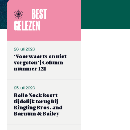
BEST
GELEZEN
26 juli 2026
‘Voorwaarts en niet
vergeten’ | Column
nummer 121
25 juli 2026
Bello Nock keert
tijdelijk terug bij
Ringling Bros. and
Barnum & Bailey