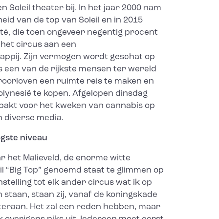
en Soleil theater bij. In het jaar 2000 nam
eid van de top van Soleil en in 2015
té, die toen ongeveer negentig procent
het circus aan een
appij. Zijn vermogen wordt geschat op
j is een van de rijkste mensen ter wereld
eroorloven een ruimte reis te maken en
Polynesië te kopen. Afgelopen dinsdag
epakt voor het kweken van cannabis op
en diverse media.
ogste niveau
r het Malieveld, de enorme witte
il “Big Top” genoemd staat te glimmen op
nstelling tot elk ander circus wat ik op
n staan, staan zij, vanaf de koningskade
teraan. Het zal een reden hebben, maar