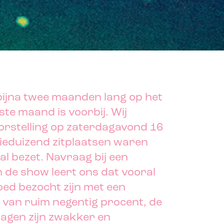
bijna twee maanden lang op het
ste maand is voorbij. Wij
orstelling op zaterdagavond 16
ieduizend zitplaatsen waren
l bezet. Navraag bij een
de show leert ons dat vooral
ed bezocht zijn met een
 van ruim negentig procent, de
gen zijn zwakker en