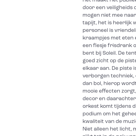
het maakt het publiek
door een veiligheids 
mogen niet mee naar b
tapijt, het is heerli
personeel is vriendeli
kraampjes met eten en
een flesje frisdrank
bent bij Soleil. De te
goed zicht op de piste
elkaar aan. De piste
verborgen techniek,
dan bol, hierop word
mooie effecten zorgt
decor en daarachter 
orkest komt tijdens 
podium om het geheel
kwaliteit van de muzi
Niet alleen het licht