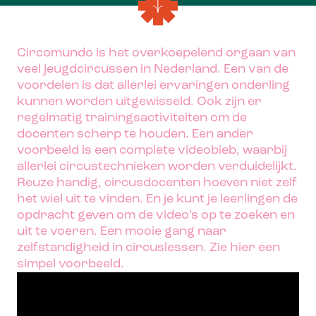
Circomundo is het overkoepelend orgaan van
veel jeugdcircussen in Nederland. Een van de
voordelen is dat allerlei ervaringen onderling
kunnen worden uitgewisseld. Ook zijn er
regelmatig trainingsactiviteiten om de
docenten scherp te houden. Een ander
voorbeeld is een complete videobieb, waarbij
allerlei circustechnieken worden verduidelijkt.
Reuze handig, circusdocenten hoeven niet zelf
het wiel uit te vinden. En je kunt je leerlingen de
opdracht geven om de video’s op te zoeken en
uit te voeren. Een mooie gang naar
zelfstandigheid in circuslessen. Zie hier een
simpel voorbeeld.