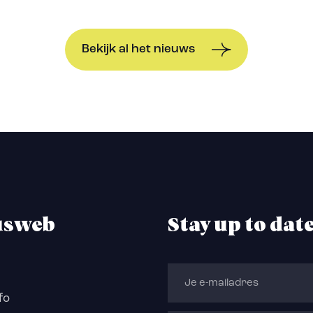
Bekijk al het nieuws
usweb
Stay up to dat
fo