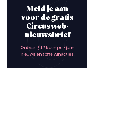
Meld je aan
voor de gratis
Circusweb-
nieuwsbrief
Ontvang 12 keer per jaar
nieuws en toffe winacties!