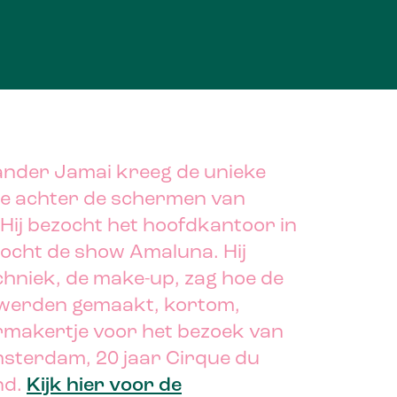
nder Jamai kreeg de unieke
kje achter de schermen van
. Hij bezocht het hoofdkantoor in
zocht de show Amaluna. Hij
chniek, de make-up, zag hoe de
 werden gemaakt, kortom,
ermakertje voor het bezoek van
terdam, 20 jaar Cirque du
nd.
Kijk hier voor de