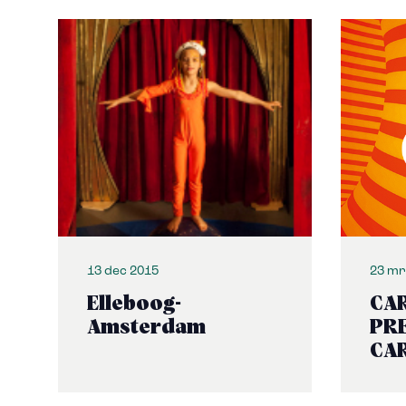
13 dec 2015
23 mr
Elleboog-
CA
Amsterdam
PR
CA