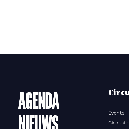
AGENDA
Circ
NIEUWS
Events
Circusin