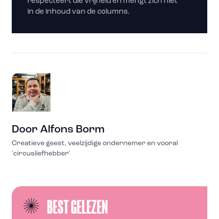
respecteert die vrijheid en mengt zich niet
in de inhoud van de columns.
Door
Alfons Borm
Creatieve geest, veelzijdige ondernemer en vooral
'circusliefhebber'
BEST GELEZEN