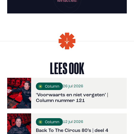
winacties!
LEES OOK
26 jul 2026
Column
‘Voorwaarts en niet vergeten’ |
Column nummer 121
12 jul 2026
Column
Back To The Circus 80’s | deel 4