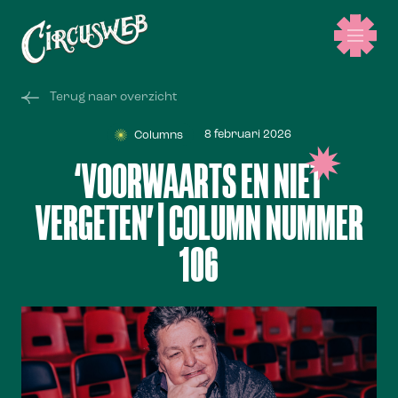
Terug naar overzicht
8 februari 2026
Columns
‘VOORWAARTS EN NIET
VERGETEN’ | COLUMN NUMMER
106