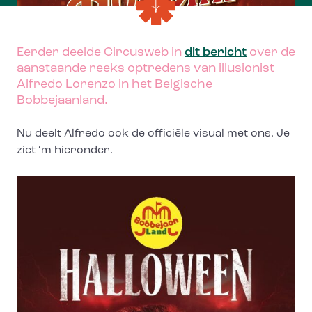
Eerder deelde Circusweb in
dit bericht
over de
aanstaande reeks optredens van illusionist
Alfredo Lorenzo in het Belgische
Bobbejaanland.
Nu deelt Alfredo ook de officiële visual met ons. Je
ziet ‘m hieronder.