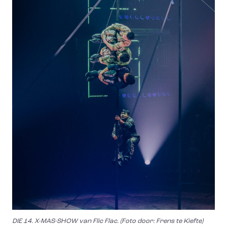
DIE 14. X-MAS-SHOW van Flic Flac. (Foto door: Frens te Kiefte)