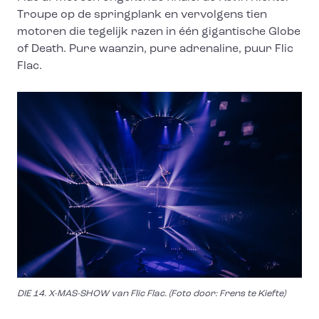
Troupe op de springplank en vervolgens tien
motoren die tegelijk razen in één gigantische Globe
of Death. Pure waanzin, pure adrenaline, puur Flic
Flac.
DIE 14. X-MAS-SHOW van Flic Flac. (Foto door: Frens te Kiefte)