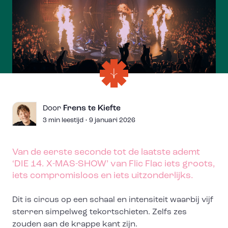
Frens te Kiefte
Door
3 min leestijd • 9 januari 2026
Van de eerste seconde tot de laatste ademt
‘DIE 14. X-MAS-SHOW’ van Flic Flac iets groots,
iets compromisloos en iets uitzonderlijks.
Dit is circus op een schaal en intensiteit waarbij vijf
sterren simpelweg tekortschieten. Zelfs zes
zouden aan de krappe kant zijn.