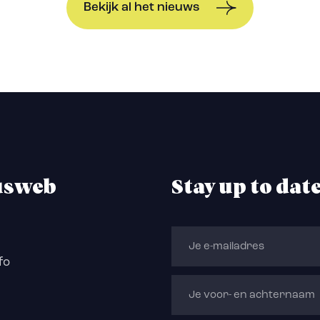
Bekijk al het nieuws
usweb
Stay up to dat
fo