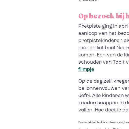
Op bezoek bij 
Pretpiste ging in apri
aanloop van het bez
pretpistekinderen a
tent en liet heel No
komen. Een van de ki
schouder van Tobit v
filmpje
Op de dag zelf krege
ballonnenvouwen van
Jofri. Alle kinderen 
zouden snappen in de
vallen. Hoe doet ie da
En omdat het leuk is en leerzaam, be