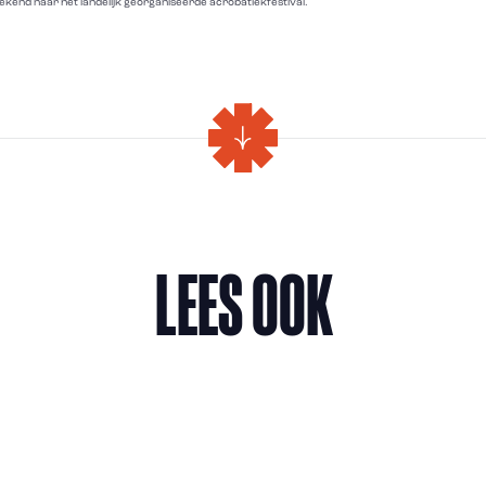
ekend naar het landelijk georganiseerde acrobatiekfestival.
LEES OOK