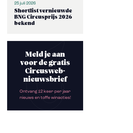
25 juli 2026
Shortlist vernieuwde
BNG Circusprijs 2026
bekend
Meld je aan
voor de gratis
Circusweb-
nieuwsbrief
Ontvang 12 keer per jaar
nieuws en toffe winacties!