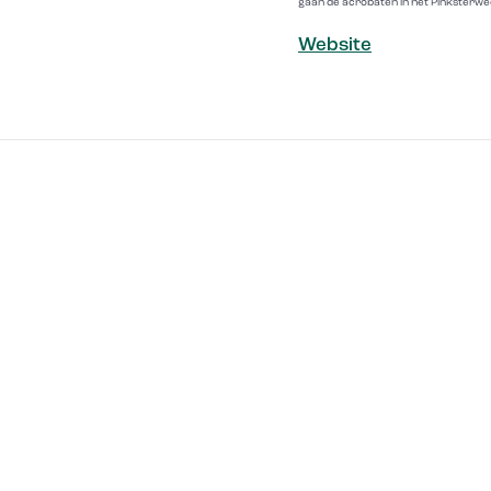
gaan de acrobaten in het Pinksterwe
Website