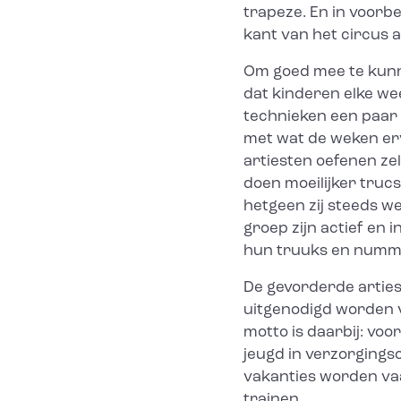
trapeze. En in voorb
kant van het circus 
Om goed mee te kunne
dat kinderen elke w
technieken een paar
met wat de weken erv
artiesten oefenen ze
doen moeilijker truc
hetgeen zij steeds w
groep zijn actief en 
hun truuks en numm
De gevorderde arties
uitgenodigd worden v
motto is daarbij: voo
jeugd in verzorgings
vakanties worden vaa
trainen.