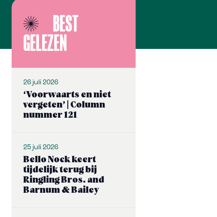
BEST
GELEZEN
26 juli 2026
‘Voorwaarts en niet
vergeten’ | Column
nummer 121
25 juli 2026
Bello Nock keert
tijdelijk terug bij
Ringling Bros. and
Barnum & Bailey