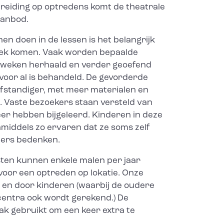
ereiding op optredens komt de theatrale
aanbod.
n doen in de lessen is het belangrijk
eek komen. Vaak worden bepaalde
 weken herhaald en verder geoefend
oor al is behandeld. De gevorderde
lfstandiger, met meer materialen en
s. Vaste bezoekers staan versteld van
eer hebben bijgeleerd. Kinderen in deze
inmiddels zo ervaren dat ze soms zelf
ers bedenken.
ten kunnen enkele malen per jaar
oor een optreden op lokatie. Onze
r en door kinderen (waarbij de oudere
centra ook wordt gerekend.) De
k gebruikt om een keer extra te