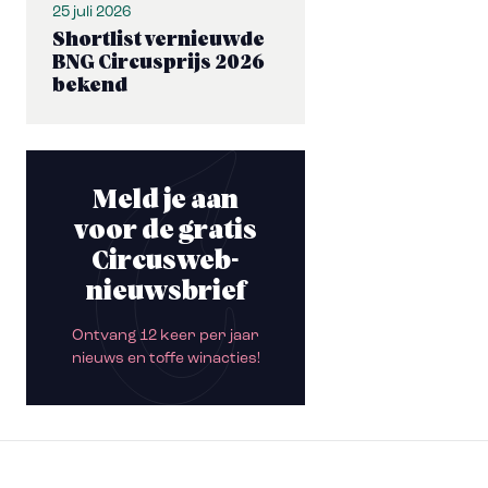
25 juli 2026
Shortlist vernieuwde
BNG Circusprijs 2026
bekend
Meld je aan
voor de gratis
Circusweb-
nieuwsbrief
Ontvang 12 keer per jaar
nieuws en toffe winacties!