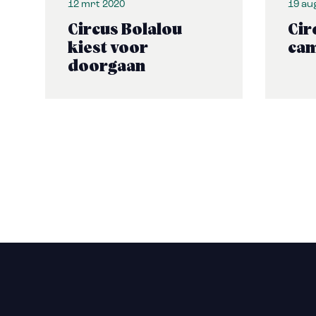
12 mrt 2020
19 au
Circus Bolalou
Cir
kiest voor
cam
doorgaan