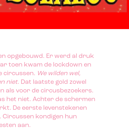
ten opgebouwd. Er werd al druk
aar toen kwam de lockdown en
 de circussen.
We wilden wel,
n niet
. Dat laatste gold zowel
n als voor de circusbezoekers.
as het niet. Achter de schermen
kt. De eerste levenstekenen
r. Circussen kondigen hun
esten aan.