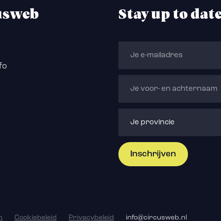
usweb
Stay up to dat
fo
n
Cookiebeleid
Privacybeleid
info@circusweb.nl