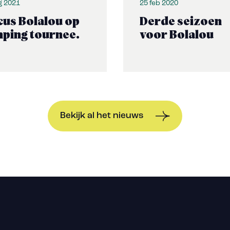
g 2021
25 feb 2020
cus Bolalou op
Derde seizoen
ping tournee.
voor Bolalou
Bekijk al het nieuws