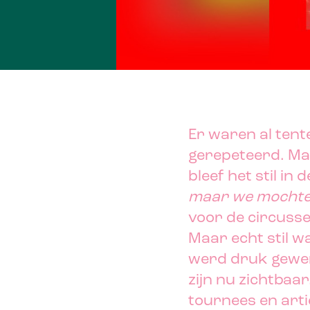
Er waren al ten
gerepeteerd. M
bleef het stil in
maar we mochte
voor de circusse
Maar echt stil w
werd druk gewer
zijn nu zichtbaa
tournees en arti