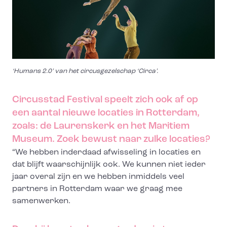
‘Humans 2.0’ van het circusgezelschap ‘Circa’.
Circusstad Festival speelt zich ook af op
een aantal nieuwe locaties in Rotterdam,
zoals: de Laurenskerk en het Maritiem
Museum. Zoek bewust naar zulke locaties?
“We hebben inderdaad afwisseling in locaties en
dat blijft waarschijnlijk ook. We kunnen niet ieder
jaar overal zijn en we hebben inmiddels veel
partners in Rotterdam waar we graag mee
samenwerken.