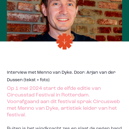
Interview met Menno van Dyke. Door: Arjan van der
Dussen (tekst + foto)
Op 1 mei 2024 start de elfde editie van
Circusstad Festival in Rotterdam.
Voorafgaand aan dit festival sprak Circusweb
met Menno van Dyke, artistiek leider van het
festival.
Buiten is het windkracht zes en slaat de regen hard