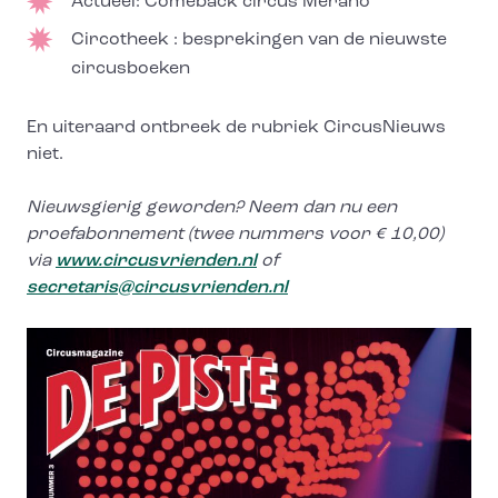
Actueel: Comeback circus Merano
Circotheek : besprekingen van de nieuwste
circusboeken
En uiteraard ontbreek de rubriek CircusNieuws
niet.
Nieuwsgierig geworden? Neem dan nu een
proefabonnement (twee nummers voor € 10,00)
via
www.circusvrienden.nl
of
secretaris@circusvrienden.nl