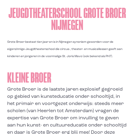
JEUGDTHEATERSCHOOL GROTE BROER
NIJMEGEN
Grote Broer bestaat tien jaar en is in Nijmegen synoniem geworden voor de
eigenzinnige Jeugdtheaterschool die circus-, theater- en musicallessen geeft aan
kinderen en jongeren in de voormalige St. Joris Mavo (ook bekend als PH7).
KLEINE BROER
Grote Broer is de laatste jaren explosief gegroeid
op gebied van kunsteducatie onder schooltijd, in
het primair en voortgezet onderwijs: steeds meer
scholen (van Heerlen tot Amsterdam) vragen de
expertise van Grote Broer om invulling te geven
aan hun kunst- en cultuureducatie onder schooltijd
en daar is Grote Broer erg blij mee! Door deze