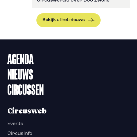
Circuswereld over D66 Zwolle
Bekijk al het nieuws
AGENDA
NIEUWS
CIRCUSSEN
Circusweb
Events
Circusinfo