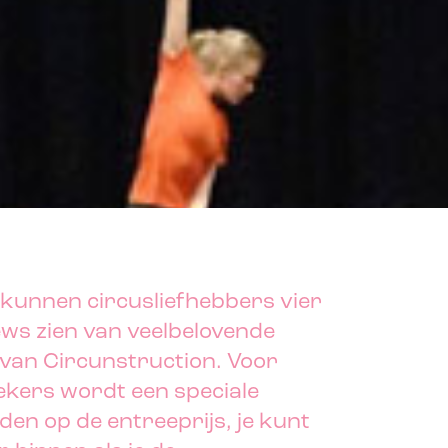
 kunnen circusliefhebbers vier
ews zien van veelbelovende
 van Circunstruction. Voor
kers wordt een speciale
den op de entreeprijs,
je kunt