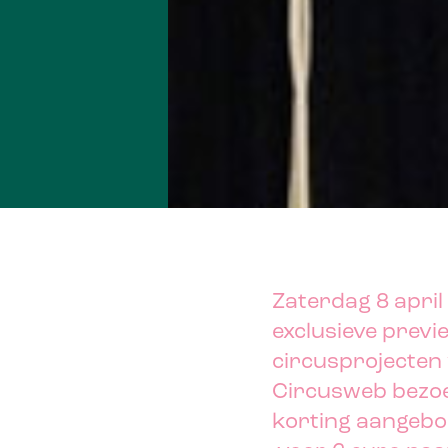
Zaterdag 8 april
exclusieve previ
circusprojecten
Circusweb bezoe
korting aangebo