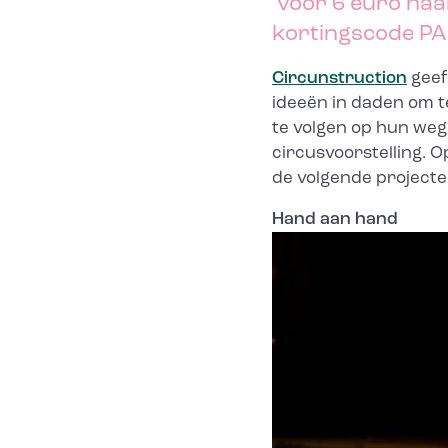
voor 6 euro naar
kortingscode P
Circunstruction
geef
ideeën in daden om t
te volgen op hun we
circusvoorstelling. Op
de volgende projecten
Hand aan hand