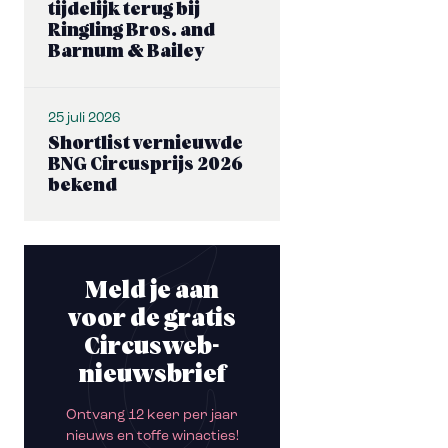
tijdelijk terug bij
Ringling Bros. and
Barnum & Bailey
25 juli 2026
Shortlist vernieuwde
BNG Circusprijs 2026
bekend
Meld je aan
voor de gratis
Circusweb-
nieuwsbrief
Ontvang 12 keer per jaar
nieuws en toffe winacties!