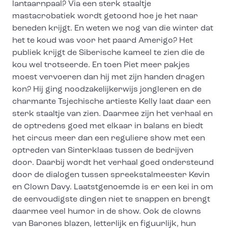
lantaarnpaal? Via een sterk staaltje
mastacrobatiek wordt getoond hoe je het naar
beneden krijgt. En weten we nog van die winter dat
het te koud was voor het paard Amerigo? Het
publiek krijgt de Siberische kameel te zien die de
kou wel trotseerde. En toen Piet meer pakjes
moest vervoeren dan hij met zijn handen dragen
kon? Hij ging noodzakelijkerwijs jongleren en de
charmante Tsjechische artieste Kelly laat daar een
sterk staaltje van zien. Daarmee zijn het verhaal en
de optredens goed met elkaar in balans en biedt
het circus meer dan een reguliere show met een
optreden van Sinterklaas tussen de bedrijven
door. Daarbij wordt het verhaal goed ondersteund
door de dialogen tussen spreekstalmeester Kevin
en Clown Davy. Laatstgenoemde is er een kei in om
de eenvoudigste dingen niet te snappen en brengt
daarmee veel humor in de show. Ook de clowns
van Barones blazen, letterlijk en figuurlijk, hun