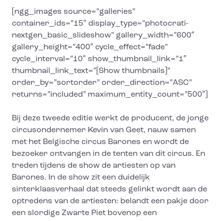
[ngg_images source=”galleries”
container_ids=”15″ display_type=”photocrati-
nextgen_basic_slideshow” gallery_width=”600″
gallery_height=”400″ cycle_effect=”fade”
cycle_interval=”10″ show_thumbnail_link=”1″
thumbnail_link_text=”[Show thumbnails]”
order_by=”sortorder” order_direction=”ASC”
returns=”included” maximum_entity_count=”500″]
Bij deze tweede editie werkt de producent, de jonge
circusondernemer Kevin van Geet, nauw samen
met het Belgische circus Barones en wordt de
bezoeker ontvangen in de tenten van dit circus. En
treden tijdens de show de artiesten op van
Barones. In de show zit een duidelijk
sinterklaasverhaal dat steeds gelinkt wordt aan de
optredens van de artiesten: belandt een pakje door
een slordige Zwarte Piet bovenop een