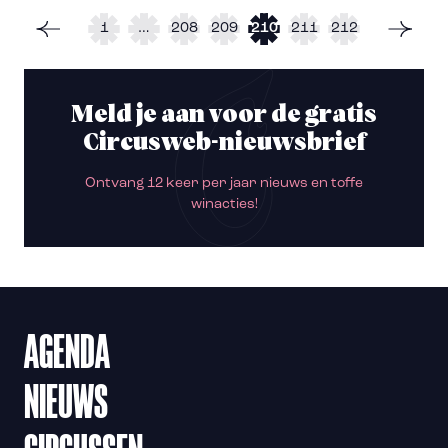
1
…
208
209
210
211
212
Meld je aan voor de gratis
Circusweb-nieuwsbrief
Ontvang 12 keer per jaar nieuws en toffe
winacties!
AGENDA
NIEUWS