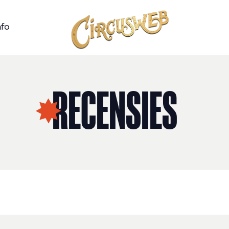
nfo
RECENSIES