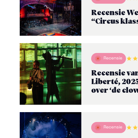
Recensie We
“Circus klas
Recensie
Recensie van
Liberté, 202
over ‘de clo
Recensie