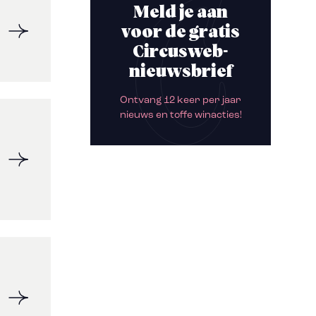
Meld je aan
voor de gratis
Circusweb-
nieuwsbrief
Ontvang 12 keer per jaar
nieuws en toffe winacties!