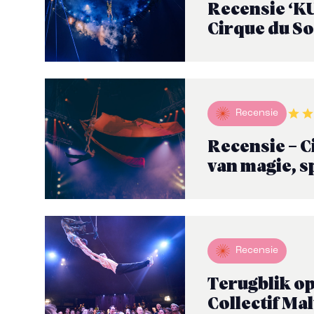
Recensie ‘KU
Cirque du So
Recensie
Recensie – Ci
van magie, s
Recensie
Terugblik op
Collectif Ma