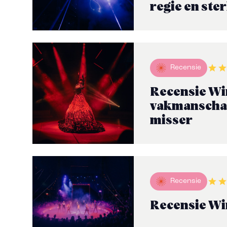
regie en ste
Recensie
Recensie Wi
vakmanschap,
misser
Recensie
Recensie Wi