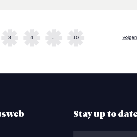
3
4
…
10
Volgen
usweb
Stay up to dat