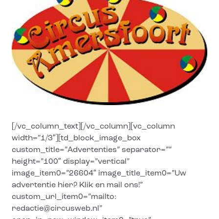
[/vc_column_text][/vc_column][vc_column
width=”1/3″][td_block_image_box
custom_title=”Advertenties” separator=””
height=”100″ display=”vertical”
image_item0=”26604″ image_title_item0=”Uw
advertentie hier? Klik en mail ons!”
custom_url_item0=”mailto:
redactie@circusweb.nl”