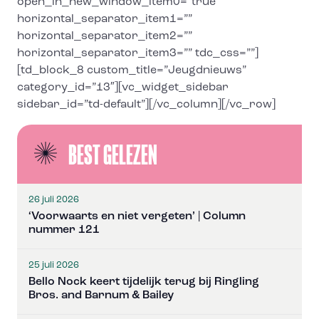
open_in_new_window_item0=”true”
horizontal_separator_item1=””
horizontal_separator_item2=””
horizontal_separator_item3=”” tdc_css=””]
[td_block_8 custom_title=”Jeugdnieuws”
category_id=”13″][vc_widget_sidebar
sidebar_id=”td-default”][/vc_column][/vc_row]
BEST GELEZEN
26 juli 2026
‘Voorwaarts en niet vergeten’ | Column
nummer 121
25 juli 2026
Bello Nock keert tijdelijk terug bij Ringling
Bros. and Barnum & Bailey