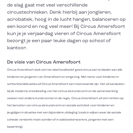
de slag gaat met veel verschillende
circustechnieken. Denk hierbij aan jongleren,
acrobatiek, hoog in de lucht hangen, balanceren op
een koord en nog veel meer! Bij Circus Amersfoort
kun je je verjaardag vieren of Circus Amersfoort
bezorgt je een paar leuke dagen op school of
kantoor.
De visie van Circus Amersfoort
Circus Amersfoort stelt zich ten doel kwalitatief goed circus aan te bieden aan alle
kinderen en jongeren van Amersfoort en omgeving. Met name voor kinderen in
achterstandsituaties wil Circus Amersfoort een meerwaarde zijn. Het wil aansluiten
bij de moderne ontwikkeling van het circus als kunstvorm en de samenwerking
zoeken met andere kunstvormen in de regio. Circus Amersfoort wil zich richten op
het benutten van circus als kunstvorm en sociale activiteit voor kinderen en
jeugdigen in situaties met een bijzondere uitdaging (zoals in wijken waar de sociale
cohesie versterkt moet worden of in asielzoekerscentra, jongeren met een
beperking).