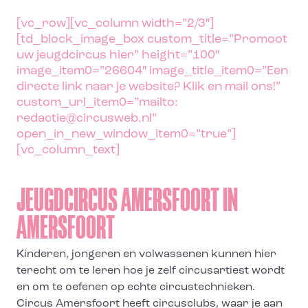
[vc_row][vc_column width=”2/3″]
[td_block_image_box custom_title=”Promoot
uw jeugdcircus hier” height=”100″
image_item0=”26604″ image_title_item0=”Een
directe link naar je website? Klik en mail ons!”
custom_url_item0=”mailto:
redactie@circusweb.nl”
open_in_new_window_item0=”true”]
[vc_column_text]
JEUGDCIRCUS AMERSFOORT IN
AMERSFOORT
Kinderen, jongeren en volwassenen kunnen hier
terecht om te leren hoe je zelf circusartiest wordt
en om te oefenen op echte circustechnieken.
Circus Amersfoort heeft circusclubs, waar je aan