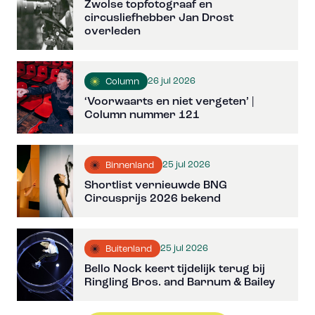
Zwolse topfotograaf en
circusliefhebber Jan Drost
overleden
26 jul 2026
Column
‘Voorwaarts en niet vergeten’ |
Column nummer 121
25 jul 2026
Binnenland
Shortlist vernieuwde BNG
Circusprijs 2026 bekend
25 jul 2026
Buitenland
Bello Nock keert tijdelijk terug bij
Ringling Bros. and Barnum & Bailey