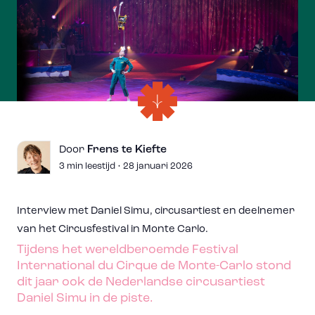
Frens te Kiefte
Door
3 min leestijd • 28 januari 2026
Interview met Daniel Simu, circusartiest en deelnemer
van het Circusfestival in Monte Carlo.
Tijdens het wereldberoemde Festival
International du Cirque de Monte-Carlo stond
dit jaar ook de Nederlandse circusartiest
Daniel Simu in de piste.