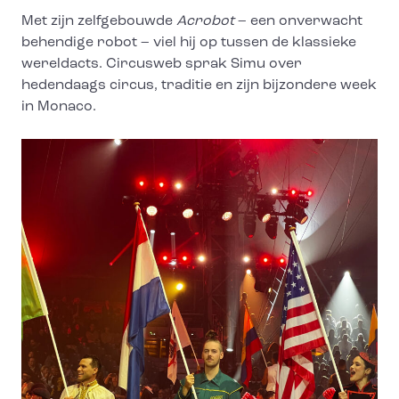
Met zijn zelfgebouwde
Acrobot
– een onverwacht
behendige robot – viel hij op tussen de klassieke
wereldacts. Circusweb sprak Simu over
hedendaags circus, traditie en zijn bijzondere week
in Monaco.