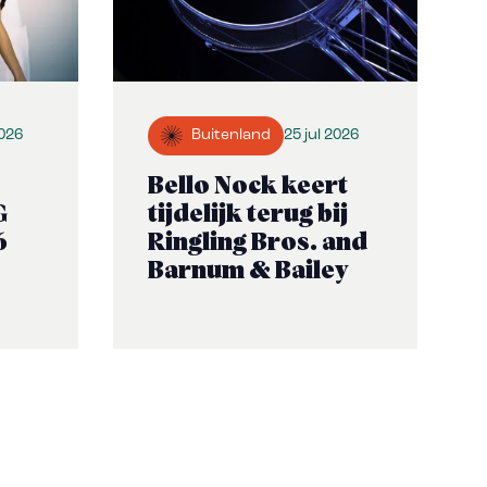
2026
Buitenland
25 jul 2026
Bello Nock keert
G
tijdelijk terug bij
6
Ringling Bros. and
Barnum & Bailey