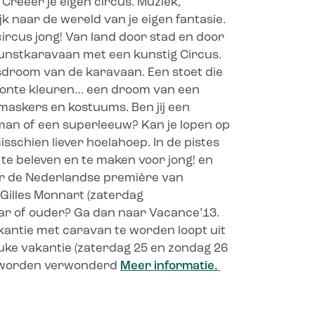
 Creëer je eigen circus. Muziek,
jk naar de wereld van je eigen fantasie.
rcus jong! Van land door stad en door
Kunstkaravaan met een kunstig Circus.
usdroom van de karavaan. Een stoet die
e bonte kleuren… een droom van een
maskers en kostuums. Ben jij een
man of een superleeuw? Kan je lopen op
isschien liever hoelahoep. In de pistes
l te beleven en te maken voor jong! en
aar de Nederlandse première van
Gilles Monnart (zaterdag
jaar of ouder? Ga dan naar Vacance’13.
akantie met caravan te worden loopt uit
ke vakantie (zaterdag 25 en zondag 26
s worden verwonderd
Meer informatie.