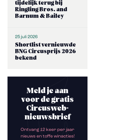
tijdelijk terug bij
Ringling Bros. and
Barnum & Bailey
25 juli 2026
Shortlist vernieuwde
BNG Circusprijs 2026
bekend
Meld je aan
voor de gratis
Circusweb-
nieuwsbrief
Ontvang 12 keer per jaar
nieuws en toffe winacties!