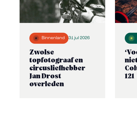
Binnenland
31 jul 2026
Zwolse
‘Vo
topfotograaf en
nie
circusliefhebber
Co
Jan Drost
121
overleden