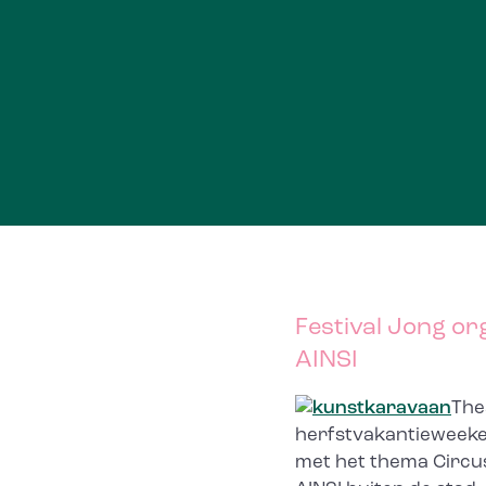
Festival Jong org
AINSI
The
herfstvakantieweeken
met het thema Circus