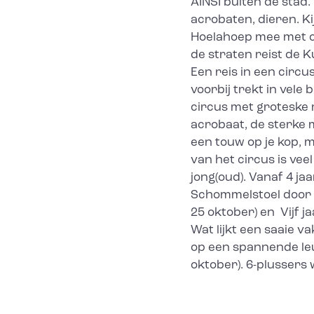
AINSI buiten de stad.
acrobaten, dieren. Ki
Hoelahoep mee met ci
de straten reist de 
Een reis in een circ
voorbij trekt in vel
circus met groteske 
acrobaat, de sterke 
een touw op je kop, m
van het circus is vee
jong(oud). Vanaf 4 j
Schommelstoel door 
25 oktober) en Vijf 
Wat lijkt een saaie v
op een spannende leu
oktober). 6-plusser