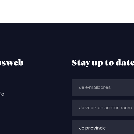
usweb
Stay up to dat
fo