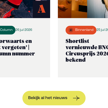
A
Column
26 jul 2026
Binnenland
25 jul 
orwaarts en
Shortlist
t vergeten’ |
vernieuwde BN
lumn nummer
Circusprijs 202
bekend
Bekijk al het nieuws