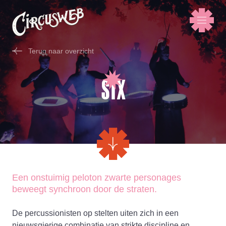
Terug naar overzicht
STX
Een onstuimig peloton zwarte personages
beweegt synchroon door de straten.
De percussionisten op stelten uiten zich in een
nieuwsgierige combinatie van strikte discipline en