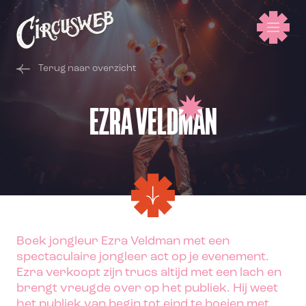
Terug naar overzicht
EZRA VELDMAN
Boek jongleur Ezra Veldman met een
spectaculaire jongleer act op je evenement.
Ezra verkoopt zijn trucs altijd met een lach en
brengt vreugde over op het publiek. Hij weet
het publiek van begin tot eind te boeien met