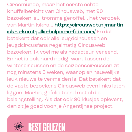
Circomundo, maar het eerste echte
knuffelbericht van Circusweb, met 90
bezoeken is… trommelgeroffel… het verzoek
van Martin Iskra…
https://circusweb.nl/martin-
iskra-komt-jullie-helpen-in-februari/
En dat
betekent dat ook alle jeugdcircussen en
jeugdcircusfans regelmatig Circusweb
bezoeken. Ik voel me als redacteur vereerd.
En het is ook hard nodig, want tussen de
wintercircussen en de seizoenscircussen zit
nog minstens 5 weken, waarop er nauwelijks
leuk nieuws te vermelden is. Dat betekent dat
de vaste bezoekers Circusweb even links laten
liggen. Martin, gefeliciteerd met al die
belangstelling. Als dat ook 90 klusjes oplevert,
dan zit je goed voor je Argentijnse project.
BEST GELEZEN