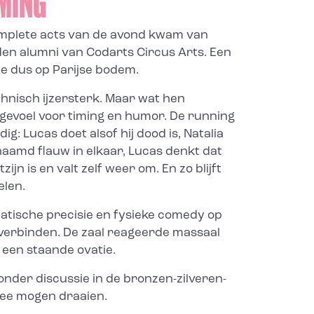
MING
mplete acts van de avond kwam van
iden alumni van
Codarts Circus Arts
. Een
je dus op Parijse bodem.
chnisch ijzersterk. Maar wat hen
 gevoel voor timing en humor. De running
dig: Lucas doet alsof hij dood is, Natalia
naamd flauw in elkaar, Lucas denkt dat
zijn is en valt zelf weer om. En zo blijft
elen.
atische precisie en fysieke comedy op
e verbinden. De zaal reageerde massaal
een staande ovatie.
zonder discussie in de bronzen-zilveren-
ee mogen draaien.