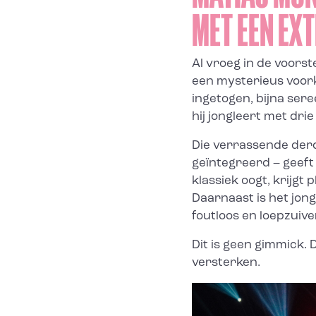
MET EEN EX
Al vroeg in de voorst
een mysterieus voorko
ingetogen, bijna ser
hij jongleert met dri
Die verrassende der
geïntegreerd – geeft
klassiek oogt, krijgt
Daarnaast is het jon
foutloos en loepzuive
Dit is geen gimmick. 
versterken.