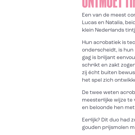
ONTMOET TI
Een van de meest co
Lucas en Natalia, be
klein Nederlands tint
Hun acrobatiek is te
onderscheidt, is hun
gag is briljant eenvou
schrikt en zakt zoge
zij écht buiten bewust
het spel zich ontwikk
De twee weten acrob
meesterlijke wijze t
en beloonde hen met 
Eerlijk? Dit duo had 
gouden prijsmolen m