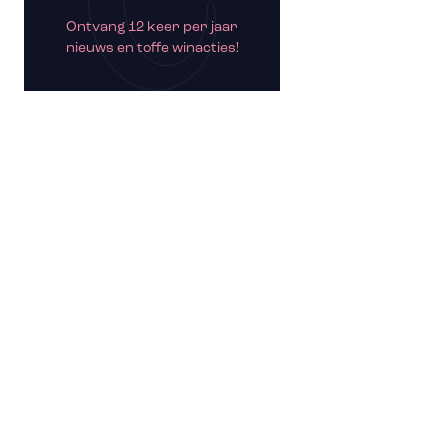
Ontvang 12 keer per jaar
nieuws en toffe winacties!