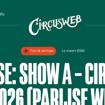
nfo
Foto & verhaal
11 maart 2026
E: SHOW A – CI
026 (PARIJSE W