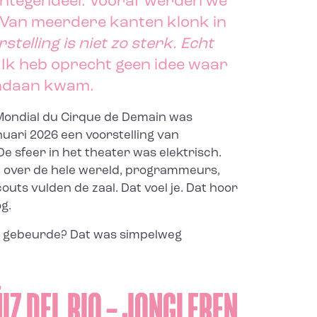
 Integendeel. Vooraf werden we
Van meerdere kanten klonk in
stelling is niet zo sterk. Echt
”
Ik heb oprecht geen idee waar
andaan kwam.
 Mondial du Cirque de Demain
was
uari 2026 een voorstelling van
 De sfeer in het theater was elektrisch.
 over de hele wereld, programmeurs,
couts vulden de zaal. Dat voel je. Dat hoor
og.
er gebeurde? Dat was simpelweg
Z DEL RIO – JONGLEREN