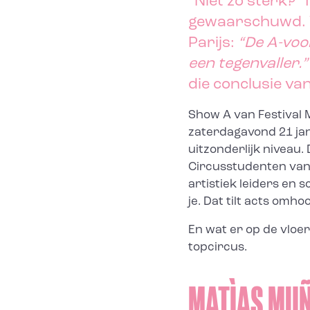
“Niet zo sterk?”
gewaarschuwd. 
Parijs:
“De A-voor
een tegenvaller.
die conclusie v
Show A van
Festival
zaterdagavond 21 jan
uitzonderlijk niveau.
Circusstudenten van
artistiek leiders en s
je. Dat tilt acts omho
En wat er op de vlo
topcircus.
MATÌAS MUÑI