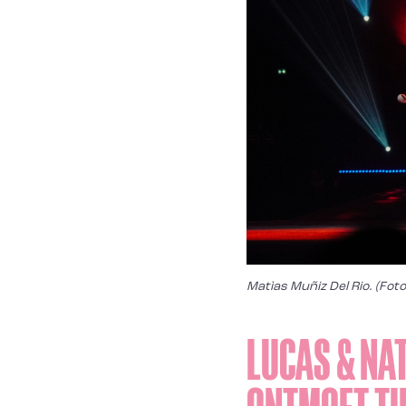
Matìas Muñiz Del Rio. (Foto
LUCAS & NAT