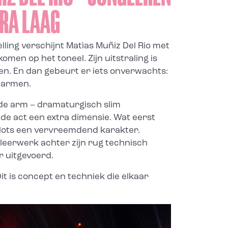
TRA LAAG
elling verschijnt Matìas Muñiz Del Rio met
men op het toneel. Zijn uitstraling is
een. En dan gebeurt er iets onverwachts:
e armen.
de arm – dramaturgisch slim
 de act een extra dimensie. Wat eerst
 plots een vervreemdend karakter.
gleerwerk achter zijn rug technisch
r uitgevoerd.
Dit is concept en techniek die elkaar